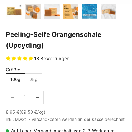
Peeling-Seife Orangenschale
(Upcycling)
13 Bewertungen
Größe:
100g
25g
Anzahl verringern
Anzahl verringern
Angebot
8,95 €
(89,50 €/kg)
inkl. MwSt. -
Versandkosten
werden an der Kasse berechnet
Auf Lager, Versand innerhalb von 2-3 Werktagen