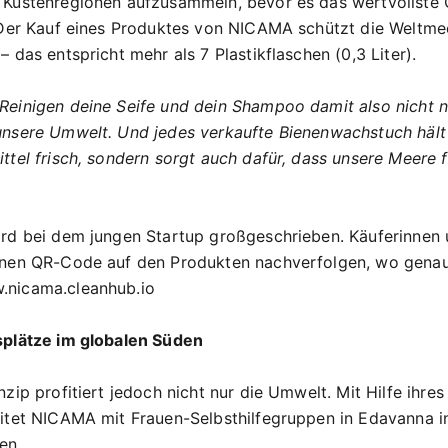
 Küstenregionen aufzusammeln, bevor es das wertvollste
 Der Kauf eines Produktes von NICAMA schützt die Weltme
 das entspricht mehr als 7 Plastikflaschen (0,3 Liter).
„Reinigen deine Seife und dein Shampoo damit also nicht n
nsere Umwelt. Und jedes verkaufte Bienenwachstuch hält 
ttel frisch, sondern sorgt auch dafür, dass unsere Meere 
rd bei dem jungen Startup großgeschrieben. Käuferinnen 
nen QR-Code auf den Produkten nachverfolgen, wo genau 
nicama.cleanhub.io
splätze im globalen Süden
zip profitiert jedoch nicht nur die Umwelt. Mit Hilfe ihres
itet NICAMA mit Frauen-Selbsthilfegruppen in Edavanna i
en.