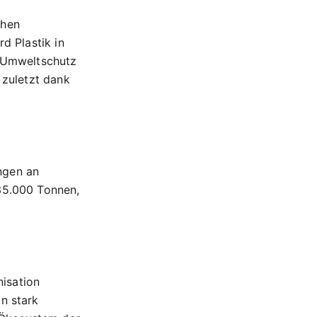
chen
d Plastik in
 Umweltschutz
 zuletzt dank
ngen an
 35.000 Tonnen,
isation
n stark