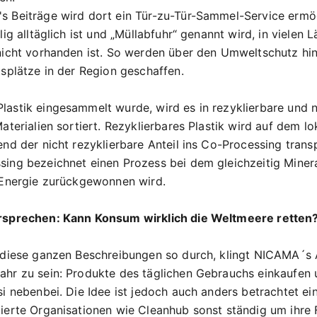
 Beiträge wird dort ein Tür-zu-Tür-Sammel-Service ermög
lig alltäglich ist und „Müllabfuhr“ genannt wird, in vielen 
nicht vorhanden ist. So werden über den Umweltschutz hi
tsplätze in der Region geschaffen.
astik eingesammelt wurde, wird es in rezyklierbare und n
aterialien sortiert. Rezyklierbares Plastik wird auf dem l
nd der nicht rezyklierbare Anteil ins Co-Processing transp
ing bezeichnet einen Prozess bei dem gleichzeitig Minera
 Energie zurückgewonnen wird.
rsprechen: Kann Konsum wirklich die Weltmeere retten
 diese ganzen Beschreibungen so durch, klingt NICAMA´s 
hr zu sein: Produkte des täglichen Gebrauchs einkaufen 
si nebenbei. Die Idee ist jedoch auch anders betrachtet e
ierte Organisationen wie Cleanhub sonst ständig um ihre 