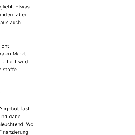
licht. Etwas,
Ländern aber
naus auch
icht
okalen Markt
ortiert wird.
lstoffe
?
Angebot fast
und dabei
inleuchtend. Wo
Finanzierung