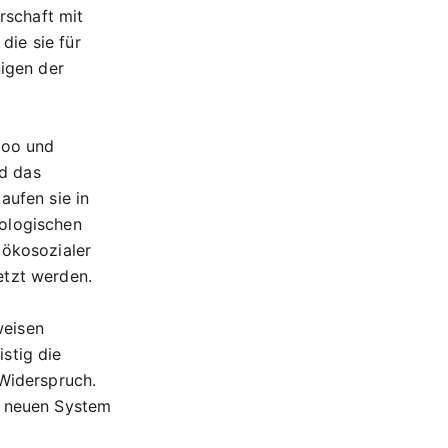
rschaft mit
die sie für
nigen der
poo und
d das
aufen sie in
kologischen
 ökosozialer
setzt werden.
weisen
stig die
 Widerspruch.
m neuen System