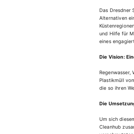
Das Dresdner S
Alternativen ei
Küstenregione
und Hilfe für M
eines engagier
Die Vision: Ein
Regenwasser, 
Plastikmüll vo
die so ihren We
Die Umsetzung:
Um sich diesem
Cleanhub zusam