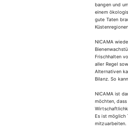
bangen und um
einem ökologis
gute Taten bra
Küstenregionen 
NICAMA wieder
Bienenwachstüc
Frischhalten v
aller Regel so
Alternativen k
Bilanz. So kan
NICAMA ist dam
möchten, dass 
Wirtschaftlich
Es ist möglich
mitzuarbeiten.