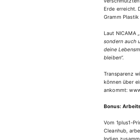
verschmutzten
Erde erreicht.
Gramm Plastik –
Laut NICAMA
sondern auch u
deine Lebensmi
bleiben“.
Transparenz wi
können über ei
ankommt:
www.
Bonus: Arbeit
Vom 1plus1-Prin
Cleanhub, arbe
Indien zusamm