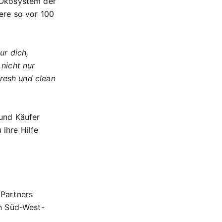
 Ökosystem der
ere so vor 100
ur dich,
nicht nur
fresh und clean
und Käufer
ihre Hilfe
 Partners
n Süd-West-