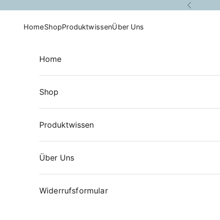
Zum Inhalt springen
Zurück
Home
Shop
Produktwissen
Über Uns
Home
Shop
Produktwissen
Über Uns
Widerrufsformular