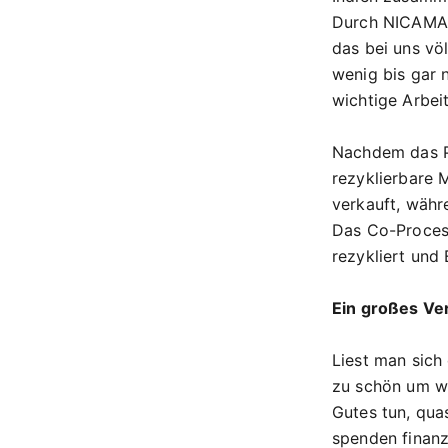
Durch NICAMA's
das bei uns völ
wenig bis gar 
wichtige Arbei
Nachdem das Pl
rezyklierbare M
verkauft, währe
Das Co-Process
rezykliert und
Ein großes Ve
Liest man sich
zu schön um wa
Gutes tun, qua
spenden finanz